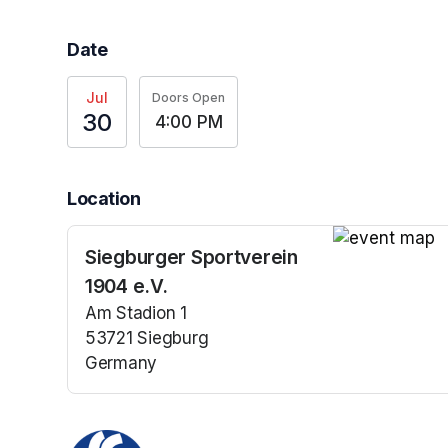
Date
Jul
Doors Open
30
4:00 PM
Location
Siegburger Sportverein
(opens in a n
1904 e.V.
Am Stadion 1
53721 Siegburg
Germany
(opens in a new tab)